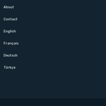
About
Contact
English
Français
Deutsch
Türkçe