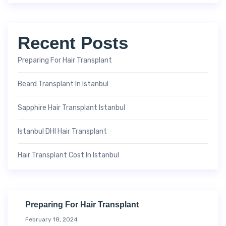
Recent Posts
Preparing For Hair Transplant
Beard Transplant In Istanbul
Sapphire Hair Transplant Istanbul
Istanbul DHI Hair Transplant
Hair Transplant Cost In Istanbul
Preparing For Hair Transplant
February 18, 2024