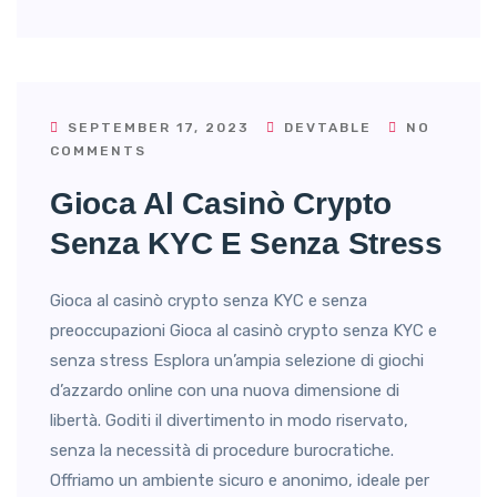
SEPTEMBER 17, 2023
DEVTABLE
NO
COMMENTS
Gioca Al Casinò Crypto
Senza KYC E Senza Stress
Gioca al casinò crypto senza KYC e senza
preoccupazioni Gioca al casinò crypto senza KYC e
senza stress Esplora un’ampia selezione di giochi
d’azzardo online con una nuova dimensione di
libertà. Goditi il divertimento in modo riservato,
senza la necessità di procedure burocratiche.
Offriamo un ambiente sicuro e anonimo, ideale per