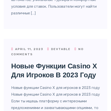
условия для ставок. Пользователи могут найти
различные […]
APRIL 11, 2023
DEVTABLE
NO
COMMENTS
Новые Функции Casino X
Для Игроков В 2023 Году
Новые функции Casino X для игроков в 2023 году
Новые функции Casino X для игроков в 2023 году
Если ты ищешь платформу с интересными
предложениями и захватывающими опциями, то