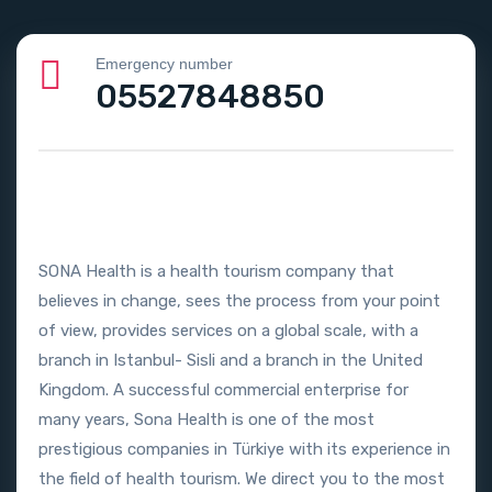
Emergency number
05527848850
SONA Health is a health tourism company that
believes in change, sees the process from your point
of view, provides services on a global scale, with a
branch in Istanbul- Sisli and a branch in the United
Kingdom. A successful commercial enterprise for
many years, Sona Health is one of the most
prestigious companies in Türkiye with its experience in
the field of health tourism. We direct you to the most