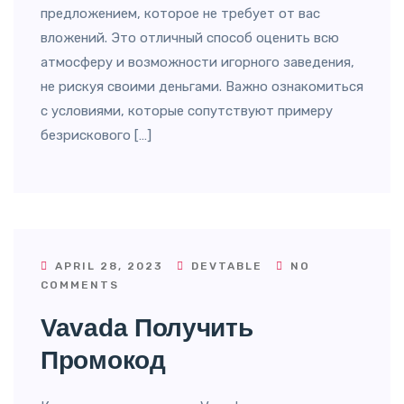
предложением, которое не требует от вас
вложений. Это отличный способ оценить всю
атмосферу и возможности игорного заведения,
не рискуя своими деньгами. Важно ознакомиться
с условиями, которые сопутствуют примеру
безрискового […]
APRIL 28, 2023
DEVTABLE
NO
COMMENTS
Vavada Получить
Промокод