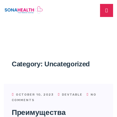
Category:
Uncategorized
OCTOBER 10, 2023
DEVTABLE
NO
COMMENTS
Преимущества