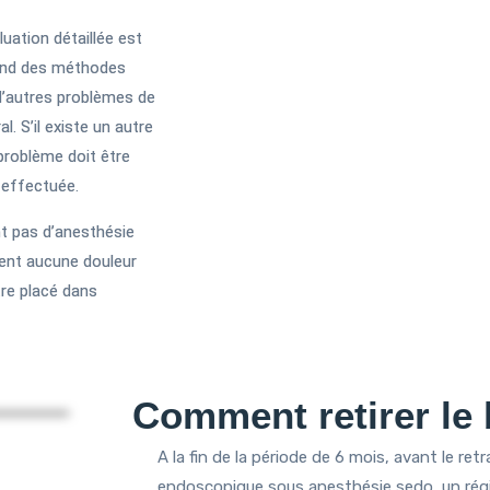
luation détaillée est
rend des méthodes
d’autres problèmes de
. S’il existe un autre
 problème doit être
e effectuée.
nt pas d’anesthésie
ssent aucune douleur
tre placé dans
Comment retirer le 
A la fin de la période de 6 mois, avant le re
endoscopique sous anesthésie sedo, un régi