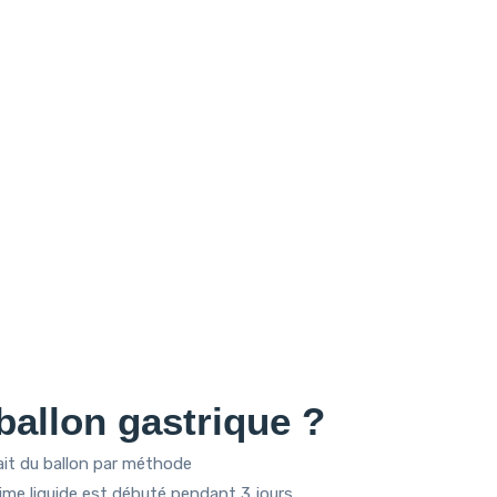
ballon gastrique ?
trait du ballon par méthode
me liquide est débuté pendant 3 jours