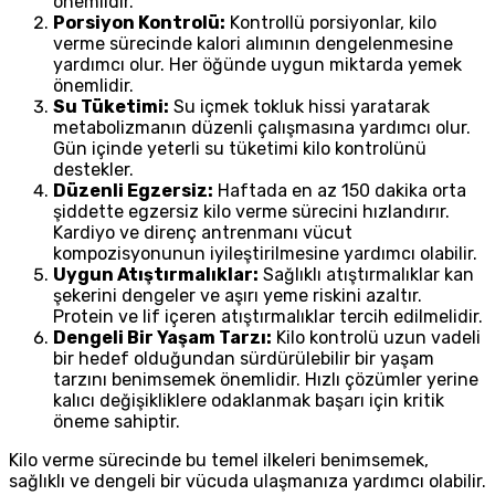
önemlidir.
Porsiyon Kontrolü:
Kontrollü porsiyonlar, kilo
verme sürecinde kalori alımının dengelenmesine
yardımcı olur. Her öğünde uygun miktarda yemek
önemlidir.
Su Tüketimi:
Su içmek tokluk hissi yaratarak
metabolizmanın düzenli çalışmasına yardımcı olur.
Gün içinde yeterli su tüketimi kilo kontrolünü
destekler.
Düzenli Egzersiz:
Haftada en az 150 dakika orta
şiddette egzersiz kilo verme sürecini hızlandırır.
Kardiyo ve direnç antrenmanı vücut
kompozisyonunun iyileştirilmesine yardımcı olabilir.
Uygun Atıştırmalıklar:
Sağlıklı atıştırmalıklar kan
şekerini dengeler ve aşırı yeme riskini azaltır.
Protein ve lif içeren atıştırmalıklar tercih edilmelidir.
Dengeli Bir Yaşam Tarzı:
Kilo kontrolü uzun vadeli
bir hedef olduğundan sürdürülebilir bir yaşam
tarzını benimsemek önemlidir. Hızlı çözümler yerine
kalıcı değişikliklere odaklanmak başarı için kritik
öneme sahiptir.
Kilo verme sürecinde bu temel ilkeleri benimsemek,
sağlıklı ve dengeli bir vücuda ulaşmanıza yardımcı olabilir.